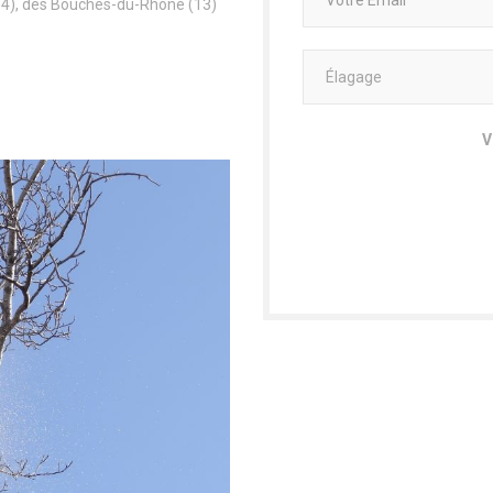
(84), des Bouches-du-Rhône (13)
V