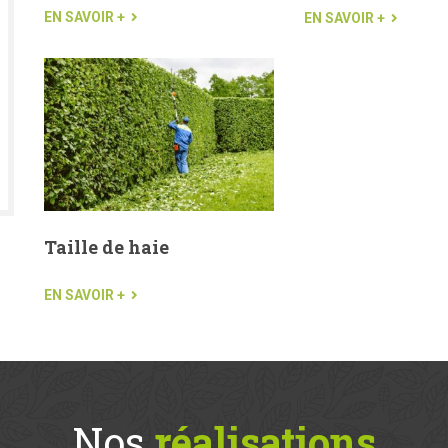
EN SAVOIR +
EN SAVOIR +
Taille de haie
EN SAVOIR +
Nos
réalisations