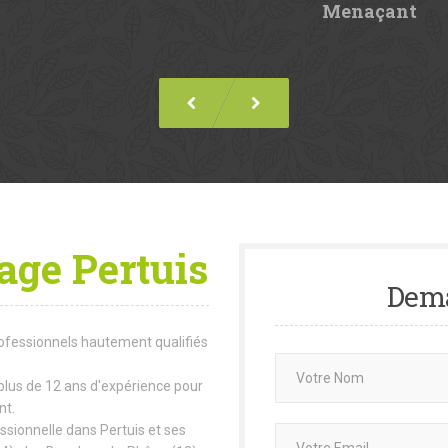
Menaçant
age Pertuis
Dem
ofessionnels hautement qualifiés
plus de 12 ans d'expérience pour
nt.
essionnelle dans Pertuis et ses