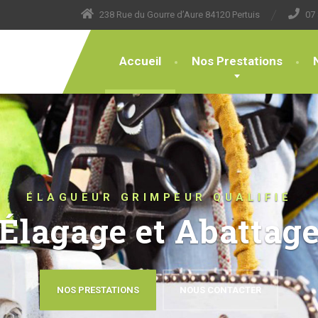
238 Rue du Gourre d’Aure 84120 Pertuis
07 
Accueil
Nos Prestations
UR QUALIFIÉ
Abattage
OUS CONTACTER