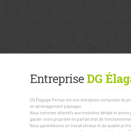
Entreprise
DG Élag
DG Élagage Pertuis est une entreprise composée de pr
en aménagement paysager.
Nous sommes attentifs aux moindres détails et avons 
garder votre propriété en parfait état de fonctionneme
Nous garantissons un travail sérieux et de qualité prof