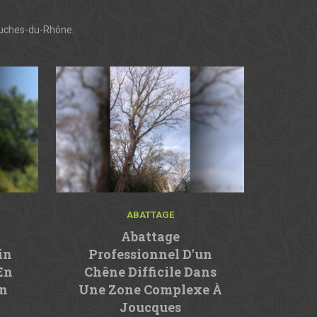
ouches-du-Rhône.
ABATTAGE
Abattage
in
Professionnel D'un
En
Chêne Difficile Dans
un
Une Zone Complexe À
Joucques