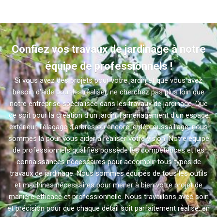
Confiez vos travaux de jardinage à notre
équipe de professionnels !
Si vous avez des projets pour votre jardin et que vous avez
besoin d'aide pour les réaliser, ne cherchez pas plus loin que
notre entreprise spécialisée dans les travaux de jardinage. Que
ce soit pour la création d'un jardin, l'aménagement d'un espace
extérieur, l'élagage d'arbres ou encore le débroussaillage, nous
sommes là pour vous aider à réaliser votre vision. Notre équipe
de professionnels qualifiés possède les compétences et les
connaissances nécessaires pour accomplir tous types de
travaux de jardinage. Nous sommes équipés de tous les outils
et machines nécessaires pour mener à bien votre projet de
manière efficace et professionnelle. Nous travaillons avec soin
et précision pour que chaque détail soit parfaitement réalisé, en