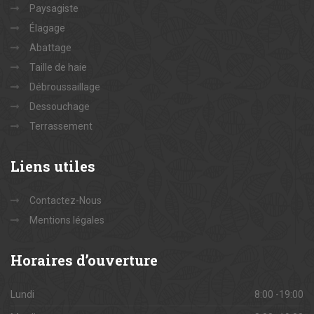
Paysagiste
Élagage
Abattage
Taille de haie
Débroussaillage
Dessouchage
Terrassement
Liens
utiles
Contactez-Nous
Mentions légales
Horaires
d’ouverture
Lundi
8:00 -19:00