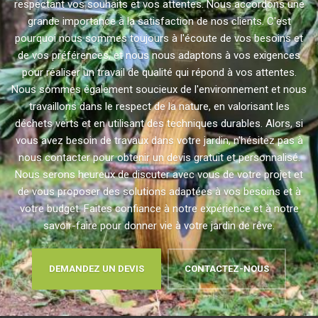
respectant vos souhaits et vos attentes. Nous accordons une
grande importance à la satisfaction de nos clients. C'est
pourquoi nous sommes toujours à l'écoute de vos besoins et
de vos préférences, et nous nous adaptons à vos exigences
pour réaliser un travail de qualité qui répond à vos attentes.
Nous sommes également soucieux de l'environnement et nous
travaillons dans le respect de la nature, en valorisant les
déchets verts et en utilisant des techniques durables. Alors, si
vous avez besoin de travaux dans votre jardin, n'hésitez pas à
nous contacter pour obtenir un devis gratuit et personnalisé.
Nous serons heureux de discuter avec vous de votre projet et
de vous proposer des solutions adaptées à vos besoins et à
votre budget. Faites confiance à notre expérience et à notre
savoir-faire pour donner vie à votre jardin de rêve.
DEMANDEZ UN DEVIS
CONTACTEZ-NOUS