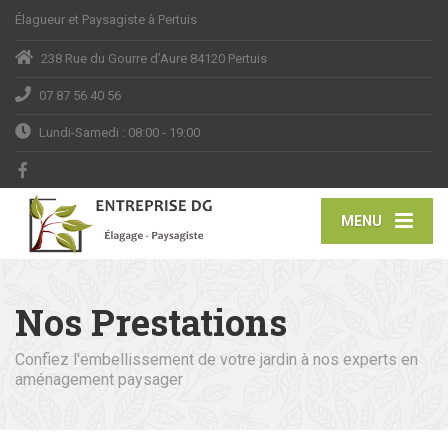
Élagueur et Paysagiste à Pertuis
238 Rue du Gourre d’Aure 84120 Pertuis
07 87 56 40 56
Lundi-Samedi : 08:00 - 19:00
MENU
Nos Prestations
Confiez l'embellissement de votre jardin à nos experts en
aménagement paysager